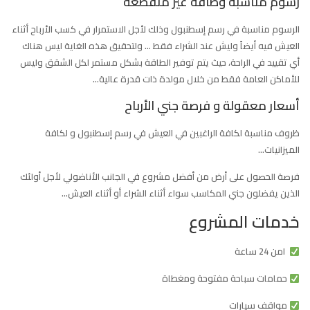
رسوم مناسبة وطاقة غير منقطعة
الرسوم مناسبة في رسم إسطنبول وذلك لأجل الاستمرار في كسب الأرباح أثناء
العيش فيه أيضاً وليش عند الشراء فقط … ولتحقيق هذه الغاية ليس هناك
أي تقييد في الراحة، حيث يتم توفير الطاقة بشكل مستمر لكل الشقق وليس
للأماكن العامة فقط من خلال مولدة ذات قدرة عالية
…
أسعار معقولة و فرصة جني الأرباح
ظروف مناسبة لكافة الراغبين في العيش في رسم إسطنبول و لكافة
الميزانيات
…
فرصة الحصول على أرض من أفضل مشروع في الجانب الأناضولي لأجل أولئك
الذين يفضلون جني المكاسب سواء أثناء الشراء أو أثناء العيش
…
خدمات المشروع
امن 24 ساعة
حمامات سباحة مفتوحة ومغطاة
مواقف سيارات