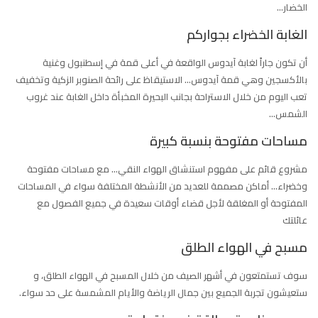
الخضار
…
الغابة الخضراء بجواركم
أن تكون جاراً لغابة آيدوس الواقعة في أعلى قمة في إسطنبول وغنية
بالأكسجين وهي قمة آيدوس… الاستيقاظ على رائحة الصنوبر الزكية وتخفيف
تعب اليوم من خلال الاستراحة بجانب البحيرة المخبأة داخل الغابة عند غروب
الشمس
…
مساحات مفتوحة بنسبة كبيرة
مشروع قائم على مفهوم استنشاق الهواء النقي… مع مساحات مفتوحة
وخضراء… أماكن مصممة للعديد من الأنشطة المختلفة سواء في المساحات
المفتوحة أو المغلقة لأجل قضاء أوقات سعيدة في جميع الفصول مع
عائلتك
مسبح في الهواء الطلق
سوف تستمتعون في أشهر الصيف من خلال المسبح في الهواء الطلق، و
ستعيشون تجربة الجميع بين جمال الرياضة والأيام المشمسة على حد سواء
.