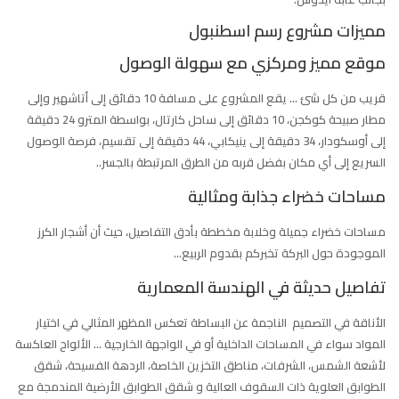
مميزات مشروع رسم اسطنبول
موقع مميز ومركزي مع سهولة الوصول
قريب من كل شئ … يقع المشروع على مسافة 10 دقائق إلى أتاشهير وإلى
مطار صبيحة كوكجن، 10 دقائق إلى ساحل كارتال، بواسطة المترو 24 دقيقة
إلى أوسكودار، 34 دقيقة إلى ينيكابي، 44 دقيقة إلى تقسيم، فرصة الوصول
السريع إلى أي مكان بفضل قربه من الطرق المرتبطة بالجسر
..
مساحات خضراء جذابة ومثالية
مساحات خضراء جميلة وخلابة مخططة بأدق التفاصيل، حيث أن أشجار الكرز
الموجودة حول البركة تخبركم بقدوم الربيع
…
تفاصيل حديثة في الهندسة المعمارية
الأناقة في التصميم الناجمة عن البساطة تعكس المظهر المثالي في اختيار
المواد سواء في المساحات الداخلية أو في الواجهة الخارجية … الألواح العاكسة
لأشعة الشمس، الشرفات، مناطق التخزين الخاصة، الردهة الفسيحة، شقق
الطوابق العلوية ذات السقوف العالية و شقق الطوابق الأرضية المندمجة مع