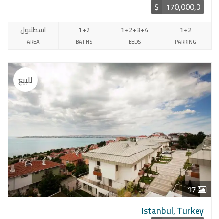
$
170,000,0
1+2
1+2+3+4
1+2
اسطنبول
AREA
BATHS
BEDS
PARKING
للبيع
17
Istanbul, Turkey