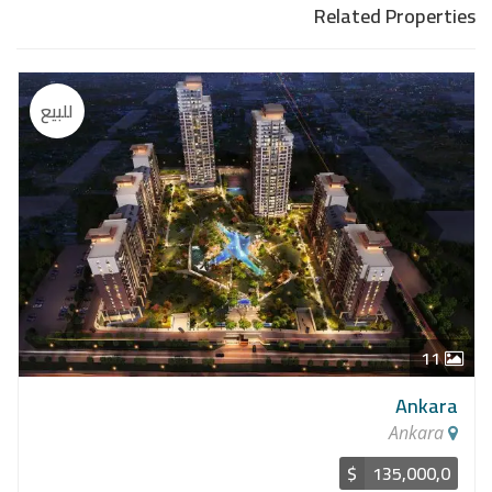
Related Properties
للبيع
11
Ankara
Ankara
$
135,000,0