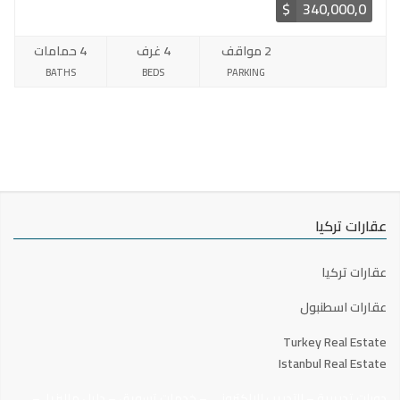
$
340,000,0
2 مواقف
4 غرف
4 حمامات
BATHS
BEDS
PARKING
عقارات تركيا
عقارات تركيا
عقارات اسطنبول
Turkey Real Estate
Istanbul Real Estate
دورات تدريبية
–
التدريب الالكتروني
–
خدمات تسويق
–
دليل ماليزيا
–