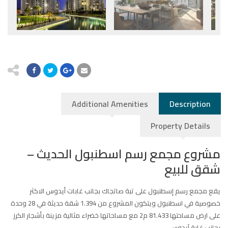
Additional Amenities
Description
Property Details
مشروع مجمع رسم اسطنبول الحديث –
شقق للبيع
يقع مجمع رسم إسطنبول على تبة صاتجاك بجانب غابات أيدوس الاكثر
خصوصية في اسطنبول ويتكون المشروع من 1.394 شقة حديثة في 28 وحدة
على ارض مساحتها 81.433 م2 مع مساحاتها خضراء مثالية مزينة بأشجار الكرز
بجانب غابة آيدوس
.