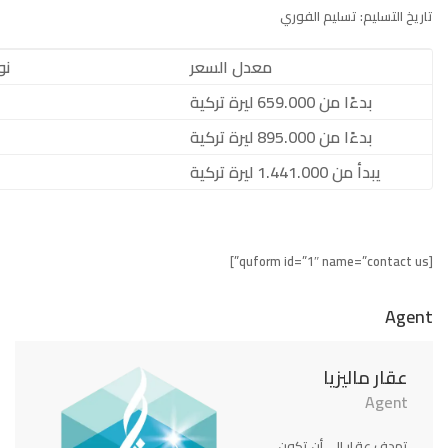
تاريخ التسليم
:
تسليم الفوري
معدل السعر
نو
بدءًا من 659.000 ليرة تركية
بدءًا من 895.000 ليرة تركية
يبدأ من 1.441.000 ليرة تركية
[quform id=”1″ name=”contact us”]
Agent
عقار ماليزيا
Agent
تهدف عقار الى أن تكون