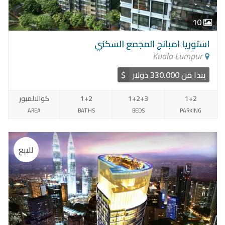
10
استوريا امبانج المجمع السكني
Kuala Lumpur
يبدا من 330.000 دولار
$
1+2
1+2+3
1+2
كوالالمبور
AREA
BATHS
BEDS
PARKING
للبيع