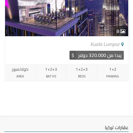
8
Kuala Lumpur
يبدا من 320.000 دولار
$
1+2
1+2+3
1+2+3
كولالمبور
AREA
BATHS
BEDS
PARKING
عقارات تركيا