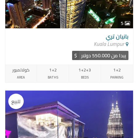
5
بانيان تري
Kuala Lumpur
يبدا من 550.000 دولار
$
1+2
1+2+3
1+2
كولالمبور
AREA
BATHS
BEDS
PARKING
للبيع