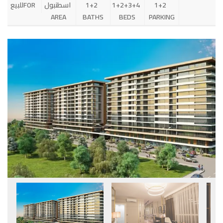
1+2
1+2+3+4
1+2
اسطنبول
FOR
للبيع
AREA
BATHS
BEDS
PARKING