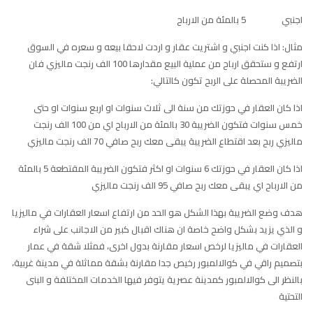
اجنبي 5 بالمئة من الارباح
مثال: اذا كنت اجنبي و اشتريت عقار و اردت لاحقا بيعه و سعره في السوق
ارتفع و ستحقق ارباح من عملية البيع مقدارها 100 الف رنجت ماليزي فان
الضريبة المحصلة على الربح تكون كالتالي:
اذا كان العقار في حوزتك من سنة الى ثلاث سنوات او اربع سنوات او حتى
خمس سنوات فتكون الضريبة 30 بالمئة من الارباح اي من 100 الف رنجت
ماليزي ربح بعد اقتطاع الضريبة يبقى معك ربح صافي 70 الف رنجت ماليزي
اذا كان العقار في حوزتك 6 سنوات او اكثر فتكون الضريبة المقتطعة 5 بالمئة
من الارباح اي يبقى معك ربح صافي 95 الف رنجت ماليزي
هدف وضع الضريبة بهذا الشكل هو الحد من ارتفاع اسعار العقارات في ماليزيا
و الذي يزيد بشكل واضح خاصة ان هناك اقبال كبير من الاجانب على شراء
العقارات في ماليزيا لرخص اسعار مقارنة بدول اخرى، فمثلا شقة في عمار
بتصميم راقي في كوالالمبور رخيص جدا مقارنة بشقة مماثلة في مدينة غربية،
بالنظر الى كوالالمبور كمدينة عصرية يتوفر فيها الخدمات المختلفة و البنى
التحتية