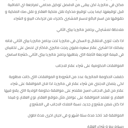
مكان في ماليزيا، لكن يبقى من الافضل توكيل محامي لمراجعة اي اتفاقية
قبل توقيعها، ايضا يجب توقيع مذكرة نقل ملكية العقار و نقل صك الملكية و
حقوقها من اسم البائع لاسم المشتري كاجراء من اجراءات البيع و الشراء
ملاحظة لمشتركي برنامج ماليزيا بيتي الثاني
اذا كنت تنوي الانتقال و السكن في ماليزيا تحت برنامج ماليزيا بيتي الثاني فانه
يمكنك اذا اشتري عقار سعره مليون رنجت ماليزي فاكثر ان تحصل على تخفيض
في قيمة الوديعة الثابتة التي يتطلبها برنامج ماليزيا بيتي الثاني كشرط اساسي
الموافقات الحكومية على شراء عقار للاجانب
خففت الحكومة الماليزية عدد من الشروط و الموافقات التي كانت مطلوبة
لكي يتمكن الاجنبي من شراء عقار في ماليزيا، لذا فان الموافقة على شراء
عقار من قبل الاجانب اصبح مقتصر على موافقة حكومة الولاية التي يقع فيها
العقار، و تعتمد الموافقة على عوامل مثل موقع العقار، نوع العقار، و فيما
اذا كان ضمن مشروع جديد، نسبة الملاك الاجانب في المشروع
الموافقة قد تاخذ مدة ستة اشهر و في احيان اخرى مدة اطول
رسوم بيع و شراء العقار