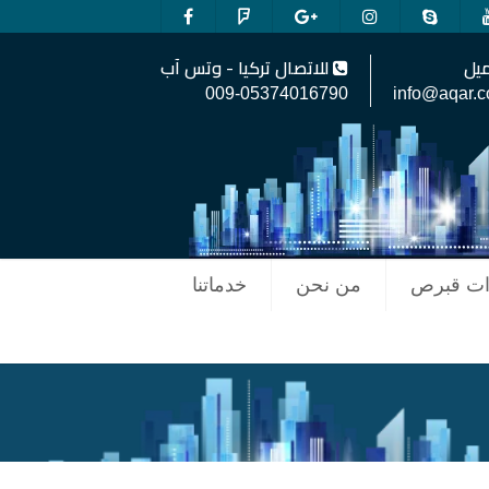
ميل
للاتصال تركيا - وتس آب
009-05374016790
info@aqar.
ات قبرص
من نحن
خدماتنا