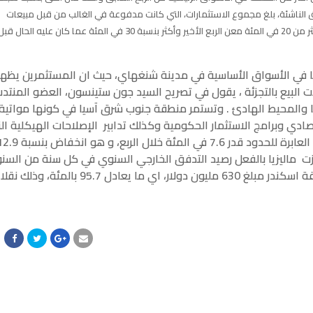
الناشئة، بلغ مجموع الاستثمارات، التي كانت مدفوعة في الغالب من قبل مبيعات
الأراضي الإنمائية، مبلغ 22.6 مليار دولار، وهو ارتفاع بأكثر من 20 في المئة معن الربع الأخير وأكثر بنسبة 30 في المئة عما كان عليه الحال ق
صا في الأسواق الأساسية في مدينة شنغهاي، حيث ان المستثمرين يظه
ات البيع بالتجزئة ، يقول في تصريح السيد جون ستينسون، العضو المنتد
ا والمحيط الهادئ . وتستمر منطقة جنوب شرق آسيا في كونها مواتية
صادي وبرامج الاستثمار الحكومية وكذلك تدابير الإصلاحات الهيكلية ال
وزت ماليزيا بالفعل رصيد التدفق الخارجي السنوي في كل سنة من السن
الأربع الماضية. و بلغ حجم الاستثمارات في منطقة اسكندر مبلغ 630 مليون دولار، اي ما يعادل 95.7 با