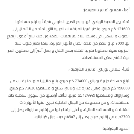
أولاً- الملايو (ماليزيا الغربية):
تمتد بين المحيط الهندي غربا و بحر الصين الجنوبي شرقاً، و تبلغ مساحتها
131689 كم مربع، وتكثر فيها المرتفعات الجبلية التي تمتد من الشمال إلى
الجنوب و تسمى في وسط البلاد بمرتقعات الكاميرون حيث تبلغ أقصى ارتفاع
لها 2000 م، و تنحدر من هده الجبال الأنهار الغزيرة، بينما يعتبر جنوب شبه
الجزيرة سهلا مستويا تقريبا تتخلله بعض التلال و يصل أخيراً إلى مستوى البحر
حيث تنتشر بعض المستنقعات.
ثانياً- شمالي بورناي (ماليزيا الشرقية):
تبلغ مساحة جزيرة بورناي 734000 كم مربع، يتبع ماليزيا منها ما يقارب من
198069 كم مربع، وهي عبارة عن ولايتي صباح و مساحتها 73620 كم مربع،
وساراواك ومساحتها 124449كم مربع، تتألف أراضيها من سهول ساحلية ذات
مستنفعات، و من مجموعة من الجبال الداخلية تجري منها الأنهار ذات
الشلالات و المساقط المائية، و أعلى ارتفاع لها في إقليم ساراواك يصل إلى
2700م و في إقليم صباح يصل إلى 4947م حيث جبال كينابالو.
الحدود الجغرافية: