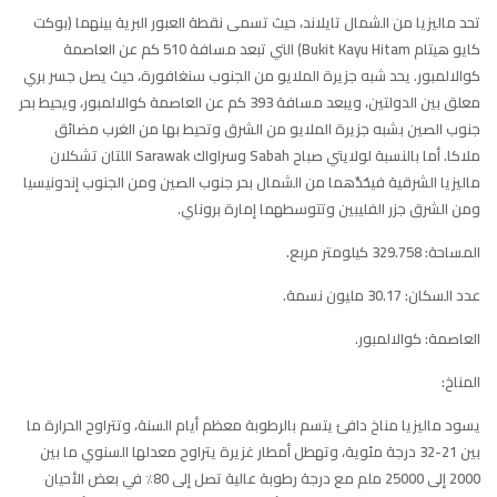
تحد ماليزيا من الشمال تايلاند، حيث تسمى نقطة العبور البرية بينهما (بوكت
كايو هيتام Bukit Kayu Hitam) التي تبعد مسافة 510 كم عن العاصمة
كوالالمبور. يحد شبه جزيرة الملايو من الجنوب سنغافورة، حيث يصل جسر بري
معلق بين الدولتين، ويبعد مسافة 393 كم عن العاصمة كوالالمبور، ويحيط بحر
جنوب الصين بشبه جزيرة الملايو من الشرق وتحيط بها من الغرب مضائق
ملاكا. أما بالنسبة لولايتي صباح Sabah وسراواك Sarawak اللتان تشكلان
ماليزيا الشرقية فيحُدّهما من الشمال بحر جنوب الصين ومن الجنوب إندونيسيا
ومن الشرق جزر الفليبين وتتوسطهما إمارة بروناي.
المساحة
: 329.758 كيلومتر مربع.
عدد السكان
: 30.17 مليون نسمة.
العاصمة
: كوالالمبور.
المناخ:
يسود ماليزيا مناخ دافئ يتسم بالرطوبة معظم أيام السنة، وتتراوح الحرارة ما
بين 21-32 درجة مئوية، وتهطل أمطار غزيرة يتراوح معدلها السنوي ما بين
2000 إلى 25000 ملم مع درجة رطوبة عالية تصل إلى 80٪ في بعض الأحيان